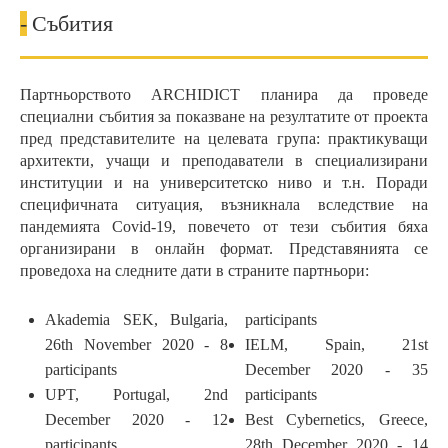
-
Събития
Партньорството ARCHIDICT планира да проведе
специални събития за показване на резултатите от проекта
пред представителите на целевата група: практикуващи
архитекти, учащи и преподаватели в специализирани
институции и на университетско ниво и т.н. Поради
специфичната ситуация, възникнала вследствие на
пандемията Covid-19, повечето от тези събития бяха
организирани в онлайн формат. Представянията се
проведоха на следните дати в страните партньори:
Akademia SEK, Bulgaria,
participants
26th November 2020 - 8
IELM, Spain, 21st
participants
December 2020 - 35
UPT, Portugal, 2nd
participants
December 2020 - 12
Best Cybernetics, Greece,
participants
28th December 2020 - 14