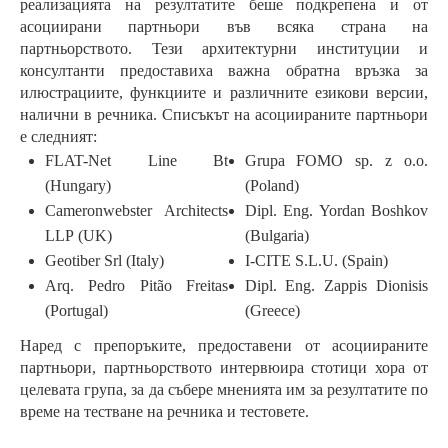
реализацията на резултатите беше подкрепена и от
асоциирани партньори във всяка страна на
партньорството. Тези архитектурни институции и
консултанти предоставиха важна обратна връзка за
илюстрациите, функциите и различните езикови версии,
налични в речника. Списъкът на асоциираните партньори
е следният:
FLAT-Net Line Bt
Grupa FOMO sp. z o.o.
(Hungary)
(Poland)
Cameronwebster Architects
Dipl. Eng. Yordan Boshkov
LLP (UK)
(Bulgaria)
Geotiber Srl (Italy)
I-CITE S.L.U. (Spain)
Arq. Pedro Pitão Freitas
Dipl. Eng. Zappis Dionisis
(Portugal)
(Greece)
Наред с препоръките, предоставени от асоциираните
партньори, партньорството интервюира стотици хора от
целевата група, за да събере мненията им за резултатите по
време на тестване на речника и тестовете.