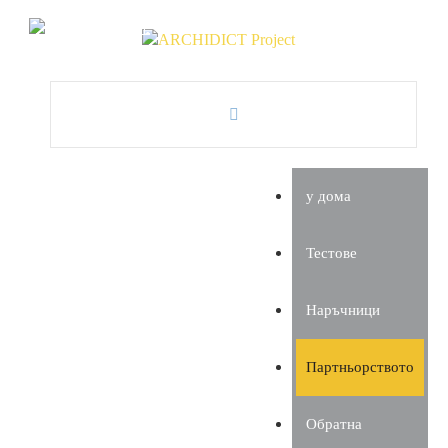
у дома
Тестове
Наръчници
Партньорството
Обратна