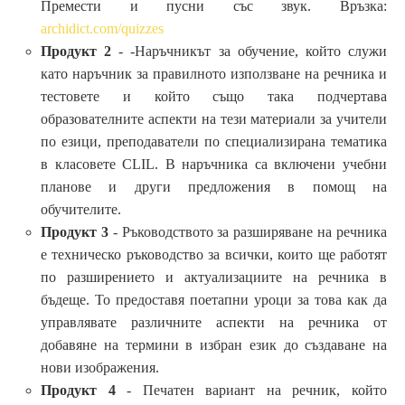
Премести и пусни със звук. Връзка:
archidict.com/quizzes
Продукт 2
- -Наръчникът за обучение, който служи
като наръчник за правилното използване на речника и
тестовете и който също така подчертава
образователните аспекти на тези материали за учители
по езици, преподаватели по специализирана тематика
в класовете CLIL. В наръчника са включени учебни
планове и други предложения в помощ на
обучителите.
Продукт 3
- Ръководството за разширяване на речника
е техническо ръководство за всички, които ще работят
по разширението и актуализациите на речника в
бъдеще. То предоставя поетапни уроци за това как да
управлявате различните аспекти на речника от
добавяне на термини в избран език до създаване на
нови изображения.
Продукт 4
- Печатен вариант на речник, който