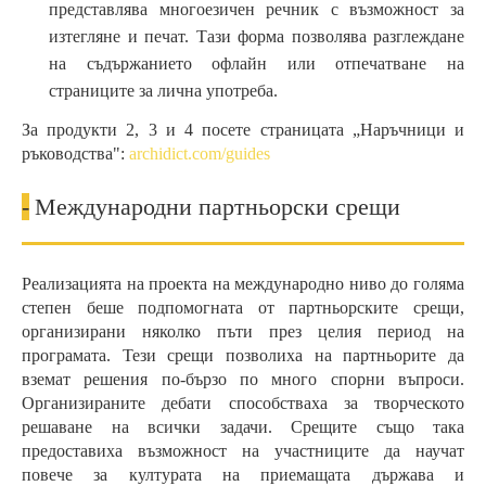
представлява многоезичен речник с възможност за
изтегляне и печат. Тази форма позволява разглеждане
на съдържанието офлайн или отпечатване на
страниците за лична употреба.
За продукти 2, 3 и 4 посете страницата „Наръчници и
ръководства":
archidict.com/guides
-
Международни партньорски срещи
Реализацията на проекта на международно ниво до голяма
степен беше подпомогната от партньорските срещи,
организирани няколко пъти през целия период на
програмата. Тези срещи позволиха на партньорите да
вземат решения по-бързо по много спорни въпроси.
Организираните дебати способстваха за творческото
решаване на всички задачи. Срещите също така
предоставиха възможност на участниците да научат
повече за културата на приемащата държава и