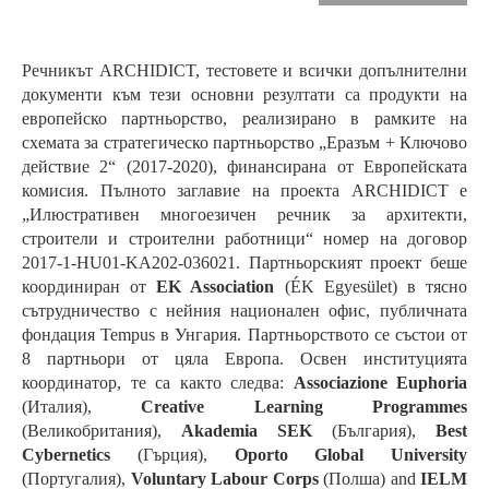
Речникът ARCHIDICT, тестовете и всички допълнителни
документи към тези основни резултати са продукти на
европейско партньорство, реализирано в рамките на
схемата за стратегическо партньорство „Еразъм + Ключово
действие 2“ (2017-2020), финансирана от Европейската
комисия. Пълното заглавие на проекта ARCHIDICT е
„Илюстративен многоезичен речник за архитекти,
строители и строителни работници“ номер на договор
2017-1-HU01-KA202-036021. Партньорският проект беше
координиран от
EK Association
(ÉK Egyesület) в тясно
сътрудничество с нейния национален офис, публичната
фондация Tempus в Унгария. Партньорството се състои от
8 партньори от цяла Европа. Освен институцията
координатор, те са както следва:
Associazione Euphoria
(Италия),
Creative Learning Programmes
(Великобритания),
Akademia SEK
(България),
Best
Cybernetics
(Гърция),
Oporto Global University
(Португалия),
Voluntary Labour Corps
(Полша) and
IELM