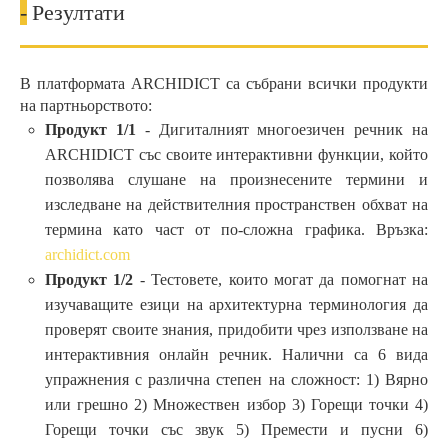
-
Резултати
В платформата ARCHIDICT са събрани всички продукти
на партньорството:
Продукт 1/1
- Дигиталният многоезичен речник на
ARCHIDICT със своите интерактивни функции, който
позволява слушане на произнесените термини и
изследване на действителния пространствен обхват на
термина като част от по-сложна графика. Връзка:
archidict.com
Продукт 1/2
- Тестовете, които могат да помогнат на
изучаващите езици на архитектурна терминология да
проверят своите знания, придобити чрез използване на
интерактивния онлайн речник. Налични са 6 вида
упражнения с различна степен на сложност: 1) Вярно
или грешно 2) Множествен избор 3) Горещи точки 4)
Горещи точки със звук 5) Премести и пусни 6)