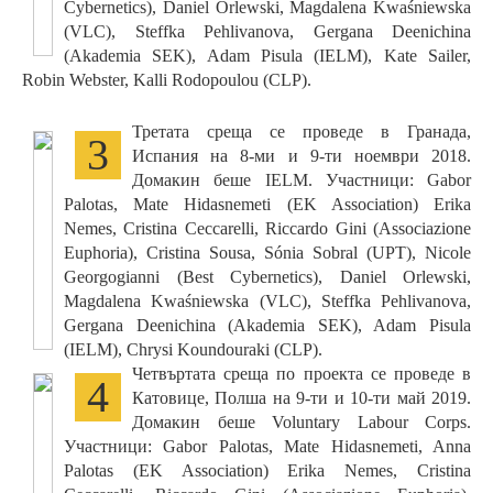
Cybernetics), Daniel Orlewski, Magdalena Kwaśniewska
(VLC), Steffka Pehlivanova, Gergana Deenichina
(Akademia SEK), Adam Pisula (IELM), Kate Sailer,
Robin Webster, Kalli Rodopoulou (CLP).
Третата среща се проведе в Гранада,
3
Испания на 8-ми и 9-ти ноември 2018.
Домакин беше IELM. Участници: Gabor
Palotas, Mate Hidasnemeti (EK Association) Erika
Nemes, Cristina Ceccarelli, Riccardo Gini (Associazione
Euphoria), Cristina Sousa, Sónia Sobral (UPT), Nicole
Georgogianni (Best Cybernetics), Daniel Orlewski,
Magdalena Kwaśniewska (VLC), Steffka Pehlivanova,
Gergana Deenichina (Akademia SEK), Adam Pisula
(IELM), Chrysi Koundouraki (CLP).
Четвъртата среща по проекта се проведе в
4
Катовице, Полша на 9-ти и 10-ти май 2019.
Домакин беше Voluntary Labour Corps.
Участници: Gabor Palotas, Mate Hidasnemeti, Anna
Palotas (EK Association) Erika Nemes, Cristina