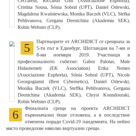
Ceccarelli, Riccardo Gini (Associazione Euphoria),
Cristina Sousa, Sónia Sobral (UPT), Daniel Orlewski,
Magdalena Kwaśniewska, Monika Buczek (VLC), Stefka
Pehlivanova, Gergana Deenichina (Akademia SEK),
Robin Webster (CLP).
Партньорите от ARCHIDICT се срещнаха за
5
5-ти път в Единбург, Шотландия на 7-ми и
8-ми ноември 2019. Участници в
професионалното събитие: Gabor Palotas, Mate
Hidasnemeti (EK Association) Erika Nemes
(Associazione Euphoria), Sónia Sobral (UPT), Nicole
Georgogianni (Best Cybernetics), Daniel Orlewski,
Monika Buczek (VLC), Steffka Pehlivanova, Gergana
Deenichina (Akademia SEK), Chrysi Koundouraki,
Robin Webster (CLP).
Финалната среща на проекта ARCHIDICT
6
първоначално беше отложена, а в последствие
отменена поради Covid-19 пандемията. На нейно
място проведохме няколко виртуални срещи.