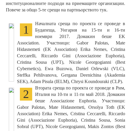
институционалните подходи на приемащите организации.
Повече за общо 5-те срещи на партньорството тук.
Началната среща по проекта се проведе в
1
Будапеща, Унгария на 15-ти и 16-ти
ноември 2017. Домакин беше EK
Association. Участници: Gabor Palotas, Mate
Hidasnemeti (EK Association) Erika Nemes, Cristina
Ceccarelli, Riccardo Gini (Associazione Euphoria),
Cristina Sousa (UPT), Nicole Georgogianni (Best
Cybernetics), Ewa Buzowa, Daniel Orlewski (VLC),
Steffka Pehlivanova, Gergana Deenichina (Akademia
SEK), Adam Pisula (IELM), Chrysi Koundouraki (CLP).
Втората среща по проекта се проведе в Рим,
2
Италия на 10-ти и 11-ти май 2018. Домакин
беше Associazione Euphoria. Участници:
Gabor Palotas, Mate Hidasnemeti, Orsolya Toth (EK
Association) Erika Nemes, Cristina Ceccarelli, Riccardo
Gini (Associazione Euphoria), Cristina Sousa, Sonia
Sobral (UPT), Nicole Georgogianni, Makis Zontos (Best