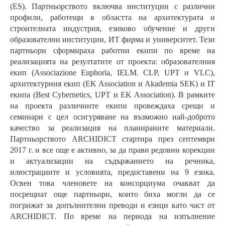
(ES). Партньорството включва институции с различни
профили, работещи в областта на архитектурата и
строителната индустрия, езиково обучение и други
образователни институции, ИТ фирма и университет. Тези
партньори сформираха работни екипи по време на
реализацията на резултатите от проекта: образователния
екип (Associazione Euphoria, IELM. CLP, UPT и VLC),
архитектурния екип (EK Association и Akademia SEK) и IT
екипа (Best Cybernetics, UPT и EK Association). В рамките
на проекта различните екипи провеждаха срещи и
семинари с цел осигуряване на възможно най-доброто
качество за реализация на планираните материали.
Партньорството ARCHIDICT стартира през септември
2017 г. и все още е активно, за да прави редовни корекции
и актуализации на съдържанието на речника,
илюстрациите и условията, предоставени на 9 езика.
Освен това членовете на консорциума очакват да
посрещнат още партньори, които биха могли да се
погрижат за допълнителни преводи и езици като част от
ARCHIDICT. По време на периода на изпълнение